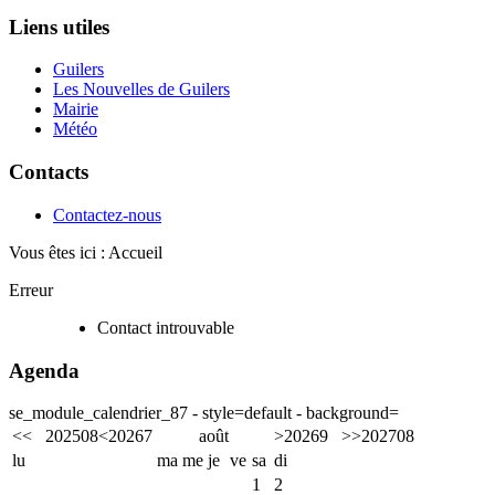
Liens utiles
Guilers
Les Nouvelles de Guilers
Mairie
Météo
Contacts
Contactez-nous
Vous êtes ici :
Accueil
Erreur
Contact introuvable
Agenda
se_module_calendrier_87 - style=default - background=
<<
2025
08
<
2026
7
août
>
2026
9
>>
2027
08
lu
ma
me
je
ve
sa
di
1
2