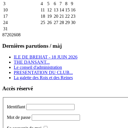
3
4
5
6
7
8
9
10
11
12
13
14
15
16
17
18
19
20
21
22
23
24
25
26
27
28
29
30
31
87
2026
08
Dernières parutions / màj
ILE DE BREHAT - 18 JUIN 2026
THE DANSANT...
Le conseil d'administration
PRESENTATION DU CLUB...
La galette des Rois et des Reines
Accès réservé
Identifiant
Mot de passe