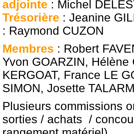
adjointe
: Michel DELE
Trésorière
: Jeanine 
: Raymond CUZON
Membres
: Robert FAV
Yvon GOARZIN, Hélène
KERGOAT, France LE GO
SIMON, Josette TALARM
Plusieurs commissions on
sorties / achats / concou
rangement matériel).