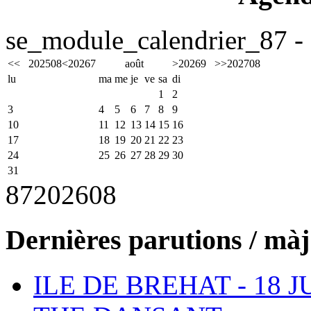
se_module_calendrier_87 - 
<<
2025
08
<
2026
7
août
>
2026
9
>>
2027
08
lu
ma
me
je
ve
sa
di
1
2
3
4
5
6
7
8
9
10
11
12
13
14
15
16
17
18
19
20
21
22
23
24
25
26
27
28
29
30
31
87
2026
08
Dernières parutions / màj
ILE DE BREHAT - 18 J